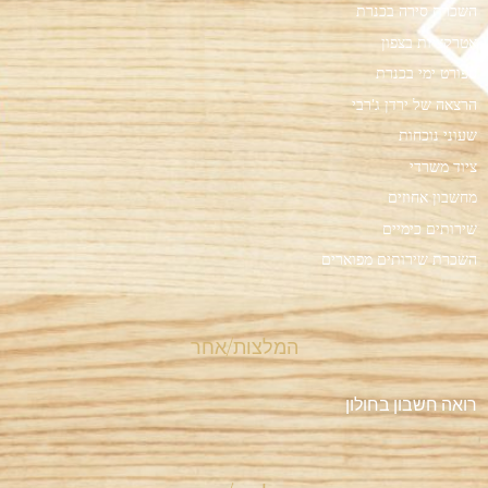
השכרת סירה בכנרת
אטרקציות בצפון
ספורט ימי בכנרת
הרצאה של ירדן ג'רבי
שעוני נוכחות
ציוד משרדי
מחשבון אחוזים
שירותים כימיים
השכרת שירותים מפוארים
המלצות/אחר
רואה חשבון בחולון