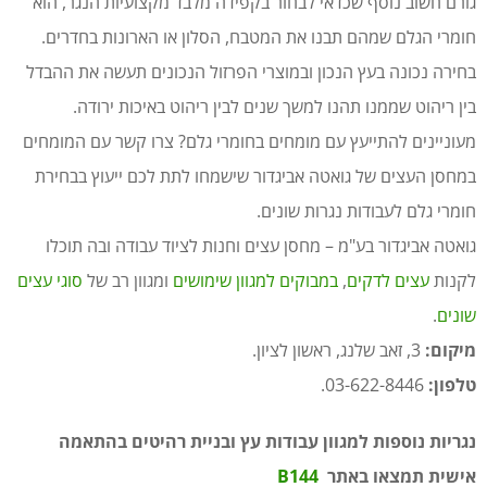
גורם חשוב נוסף שכדאי לבחור בקפידה מלבד מקצועיות הנגר, הוא
חומרי הגלם שמהם תבנו את המטבח, הסלון או הארונות בחדרים.
בחירה נכונה בעץ הנכון ובמוצרי הפרזול הנכונים תעשה את ההבדל
בין ריהוט שממנו תהנו למשך שנים לבין ריהוט באיכות ירודה.
מעוניינים להתייעץ עם מומחים בחומרי גלם? צרו קשר עם המומחים
במחסן העצים של גואטה אביגדור שישמחו לתת לכם ייעוץ בבחירת
חומרי גלם לעבודות נגרות שונים.
גואטה אביגדור בע"מ – מחסן עצים וחנות לציוד עבודה ובה תוכלו
לקנות
עצים לדקים
,
במבוקים למגוון שימושים
ומגוון רב של
סוגי עצים
שונים
.
מיקום:
3, זאב שלנג, ראשון לציון.
טלפון:
03-622-8446.
נגריות נוספות למגוון עבודות עץ ובניית רהיטים בהתאמה
אישית תמצאו באתר
B144