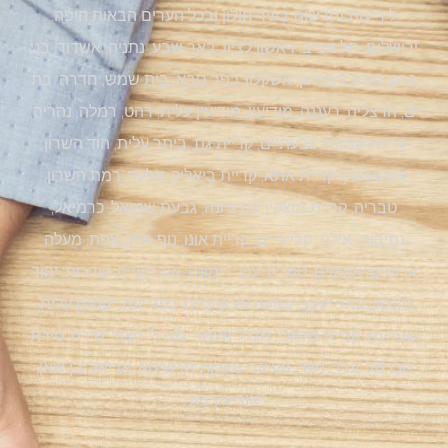
לידיעות וחדשות בעיר חולון ובכל הערים הבאות:חיפה,
ירושלים, תל אביב, ראשון לציון, באר שבע, נתניה, אשדוד, בני
ברק, חולון, רמת גן, אשקלון, כפר סבא, בית שמש, חדרה, בת
ים, הרצליה, רעננה, מודיעין, מודיעין עלית, רהט, רמלה, נהריה,
קריית שמונה, גבעתיים, קריית גת, ביתר עלית, הוד השרון,
ראש העין, קריית אתא, קריית ביאליק, אלעד, רמת השרון,
טבריה, קריית מוצקין, נס ציונה, גבעת שמואל, כרמיאל,
נתיבות, אילת, קריית ים, קריית אונו, נוף גליל, צפת, מעלה
אדומים, אופקים, טמרה, עכו, דימונה, אור יהודה, שדרות, יהוד
מונסון, באר יעקב, באקה אל גרבייה, כפר יונה, יקנעם עלית,
שפרעם, קריית מלאכי, מגדל העמד, מגדל, חצור, טירה, טירת
הכרמל, ערד, נשר, מע'אר, מעלות תרשיחא, אריאל, בן שאן,
אור עקיבא