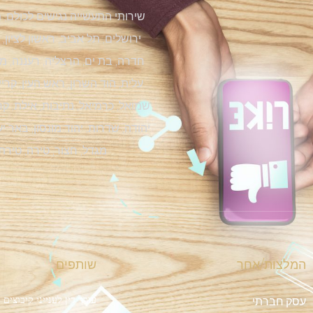
שירותי התעשייה נגישים לכולם, מ
ירושלים, תל אביב, ראשון לציון,
חדרה, בת ים, הרצליה, רעננה, מוד
עלית, הוד השרון, ראש העין, קרי
שמואל, כרמיאל, נתיבות, אילת, קרי
יהודה, שדרות, יהוד מונסון, באר 
מגדל, חצור, טירה, טירת
המלצות/אחר
שותפים
עורך דין לענייני קיבוצים
עסק חברתי