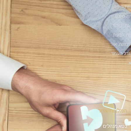
ות:חיפה,
בית שמש,
 גת, ביתר
נה, גבעת
ימונה, אור
מגדל העמד,
א
המלצות/אחר
כסא מנהלים