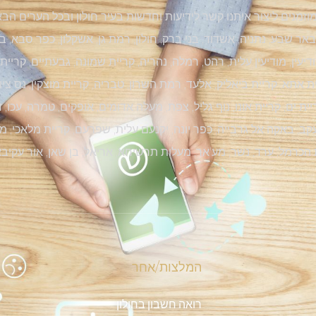
וזמנים ליצור איתנו קשר לידיעות וחדשות בעיר חולון ובכל הערים הבא
 באר שבע, נתניה, אשדוד, בני ברק, חולון, רמת גן, אשקלון, כפר סבא, 
יעין, מודיעין עלית, רהט, רמלה, נהריה, קריית שמונה, גבעתיים, קריית
ית אתא, קריית ביאליק, אלעד, רמת השרון, טבריה, קריית מוצקין, נס ציו
ית ים, קריית אונו, נוף גליל, צפת, מעלה אדומים, אופקים, טמרה, עכו, ד
יעקב, באקה אל גרבייה, כפר יונה, יקנעם עלית, שפרעם, קריית מלאכי, 
 הכרמל, ערד, נשר, מע'אר, מעלות תרשיחא, אריאל, בן שאן, אור עקיב
המלצות/אחר
רואה חשבון בחולון