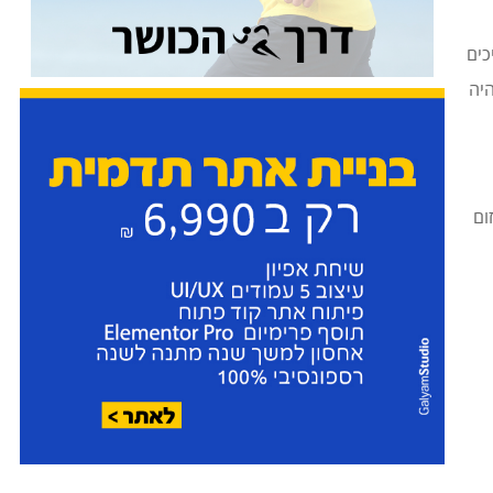
כים
יה
ום