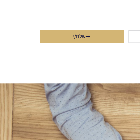
שלח/י