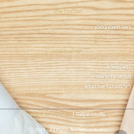
המלצות/אחר
רואה חשבון בחולון
המלצות/אחר
כסא מנהלים
מומחה קידום אתרים
דיור מוגן לבריאות הנפש
GalyamStudio |
חברה לקידום אתרים
Ⓒ 2019 – All Rights Are holonindustry