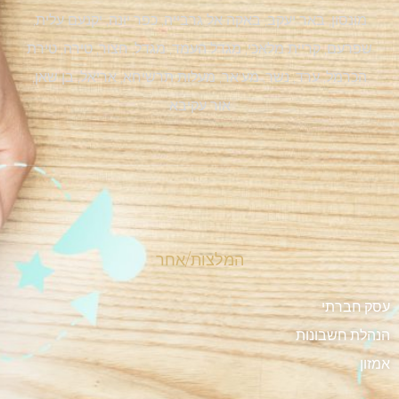
מונסון, באר יעקב, באקה אל גרבייה, כפר יונה, יקנעם עלית,
שפרעם, קריית מלאכי, מגדל העמד, מגדל, חצור, טירה, טירת
הכרמל, ערד, נשר, מע'אר, מעלות תרשיחא, אריאל, בן שאן,
אור עקיבא
המלצות/אחר
עסק חברתי
הנהלת חשבונות
אמזון