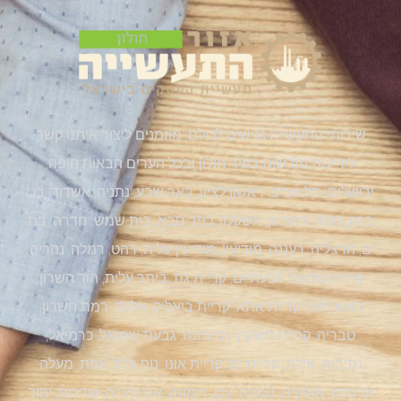
שירותי התעשייה נגישים לכולם, מוזמנים ליצור איתנו קשר
לידיעות וחדשות בעיר חולון ובכל הערים הבאות:חיפה,
ירושלים, תל אביב, ראשון לציון, באר שבע, נתניה, אשדוד, בני
ברק, חולון, רמת גן, אשקלון, כפר סבא, בית שמש, חדרה, בת
ים, הרצליה, רעננה, מודיעין, מודיעין עלית, רהט, רמלה, נהריה,
קריית שמונה, גבעתיים, קריית גת, ביתר עלית, הוד השרון,
ראש העין, קריית אתא, קריית ביאליק, אלעד, רמת השרון,
טבריה, קריית מוצקין, נס ציונה, גבעת שמואל, כרמיאל,
נתיבות, אילת, קריית ים, קריית אונו, נוף גליל, צפת, מעלה
אדומים, אופקים, טמרה, עכו, דימונה, אור יהודה, שדרות, יהוד