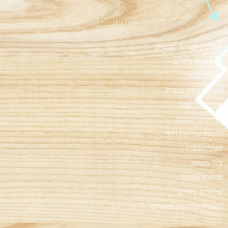
שותפים
עורך דין לענייני קיבוצים
חוג mma לילדים
רייזרים בצפון
השכרת סירה בכנרת
אטרקציות בצפון
ספורט ימי בכנרת
הרצאה של ירדן ג'רבי
שעוני נוכחות
ציוד משרדי
מחשבון אחוזים
שירותים כימיים
השכרת שירותים מפוארים