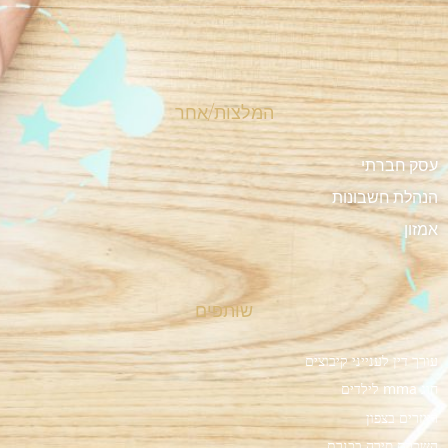
המלצות/אחר
עסק חברתי
הנהלת חשבונות
אמזון
שותפים
עורך דין לענייני קיבוצים
חוג mma לילדים
רייזרים בצפון
השכרת סירה בכנרת