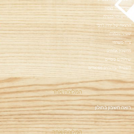
אטרקציות בצפון
ספורט ימי בכנרת
הרצאה של ירדן ג'רבי
שעוני נוכחות
ציוד משרדי
מחשבון אחוזים
שירותים כימיים
השכרת שירותים מפוארים
המלצות/אחר
רואה חשבון בחולון
המלצות/אחר