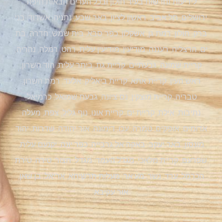
לידיעות וחדשות בעיר חולון ובכל הערים הבאות:חיפה,
ירושלים, תל אביב, ראשון לציון, באר שבע, נתניה, אשדוד, בני
ברק, חולון, רמת גן, אשקלון, כפר סבא, בית שמש, חדרה, בת
ים, הרצליה, רעננה, מודיעין, מודיעין עלית, רהט, רמלה, נהריה,
קריית שמונה, גבעתיים, קריית גת, ביתר עלית, הוד השרון,
ראש העין, קריית אתא, קריית ביאליק, אלעד, רמת השרון,
טבריה, קריית מוצקין, נס ציונה, גבעת שמואל, כרמיאל,
נתיבות, אילת, קריית ים, קריית אונו, נוף גליל, צפת, מעלה
אדומים, אופקים, טמרה, עכו, דימונה, אור יהודה, שדרות, יהוד
מונסון, באר יעקב, באקה אל גרבייה, כפר יונה, יקנעם עלית,
שפרעם, קריית מלאכי, מגדל העמד, מגדל, חצור, טירה, טירת
הכרמל, ערד, נשר, מע'אר, מעלות תרשיחא, אריאל, בן שאן,
אור עקיבא