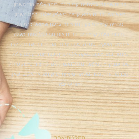
קריית שמונה, גבעתיים, קריית גת, ביתר עלית, הוד השרון,
ראש העין, קריית אתא, קריית ביאליק, אלעד, רמת השרון,
טבריה, קריית מוצקין, נס ציונה, גבעת שמואל, כרמיאל,
נתיבות, אילת, קריית ים, קריית אונו, נוף גליל, צפת, מעלה
אדומים, אופקים, טמרה, עכו, דימונה, אור יהודה, שדרות, יהוד
מונסון, באר יעקב, באקה אל גרבייה, כפר יונה, יקנעם עלית,
שפרעם, קריית מלאכי, מגדל העמד, מגדל, חצור, טירה, טירת
הכרמל, ערד, נשר, מע'אר, מעלות תרשיחא, אריאל, בן שאן,
אור עקיבא
המלצות/אחר