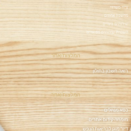
ציוד משרדי
מחשבון אחוזים
שירותים כימיים
השכרת שירותים מפוארים
המלצות/אחר
רואה חשבון בחולון
המלצות/אחר
כסא מנהלים
מומחה קידום אתרים
דיור מוגן לבריאות הנפש