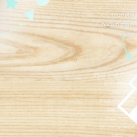
עסק חברתי
הנהלת חשבונות
אמזון
שותפים
עורך דין לענייני קיבוצים
חוג mma לילדים
רייזרים בצפון
השכרת סירה בכנרת
אטרקציות בצפון
ספורט ימי בכנרת
הרצאה של ירדן ג'רבי
שעוני נוכחות