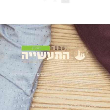
שירותי התעשייה נגישים לכולם, מוזמנים ליצור איתנו קשר
לידיעות וחדשות בעיר חולון ובכל הערים הבאות:חיפה,
ירושלים, תל אביב, ראשון לציון, באר שבע, נתניה, אשדוד, בני
ברק, חולון, רמת גן, אשקלון, כפר סבא, בית שמש, חדרה, בת
ים, הרצליה, רעננה, מודיעין, מודיעין עלית, רהט, רמלה, נהריה,