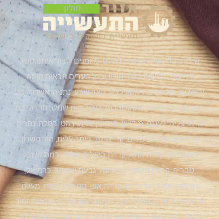
שירותי התעשייה נגישים לכולם, מוזמנים ליצור איתנו קשר
לידיעות וחדשות בעיר חולון ובכל הערים הבאות:חיפה,
ירושלים, תל אביב, ראשון לציון, באר שבע, נתניה, אשדוד, בני
ברק, חולון, רמת גן, אשקלון, כפר סבא, בית שמש, חדרה, בת
ים, הרצליה, רעננה, מודיעין, מודיעין עלית, רהט, רמלה, נהריה,
קריית שמונה, גבעתיים, קריית גת, ביתר עלית, הוד השרון,
ראש העין, קריית אתא, קריית ביאליק, אלעד, רמת השרון,
טבריה, קריית מוצקין, נס ציונה, גבעת שמואל, כרמיאל,
נתיבות, אילת, קריית ים, קריית אונו, נוף גליל, צפת, מעלה
אדומים, אופקים, טמרה, עכו, דימונה, אור יהודה, שדרות, יהוד
מונסון, באר יעקב, באקה אל גרבייה, כפר יונה, יקנעם עלית,