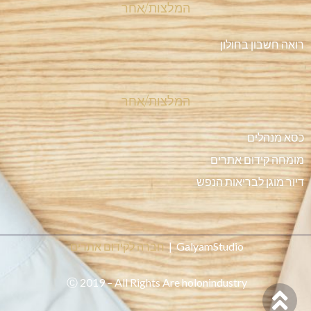
המלצות/אחר
רואה חשבון בחולון
המלצות/אחר
כסא מנהלים
מומחה קידום אתרים
דיור מוגן לבריאות הנפש
GalyamStudio |
חברה לקידום אתרים
Ⓒ 2019 – All Rights Are holonindustry
גלילה