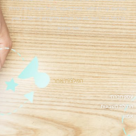
שפרעם, קריית מלאכי, מגדל העמד, מגדל, חצור, טירה, טירת
הכרמל, ערד, נשר, מע'אר, מעלות תרשיחא, אריאל, בן שאן,
אור עקיבא
המלצות/אחר
עסק חברתי
הנהלת חשבונות
אמזון