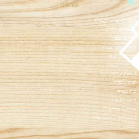
שותפים
עורך דין לענייני קיבוצים
חוג mma לילדים
רייזרים בצפון
השכרת סירה בכנרת
אטרקציות בצפון
ספורט ימי בכנרת
הרצאה של ירדן ג'רבי
שעוני נוכחות
ציוד משרדי
מחשבון אחוזים
שירותים כימיים
השכרת שירותים מפוארים