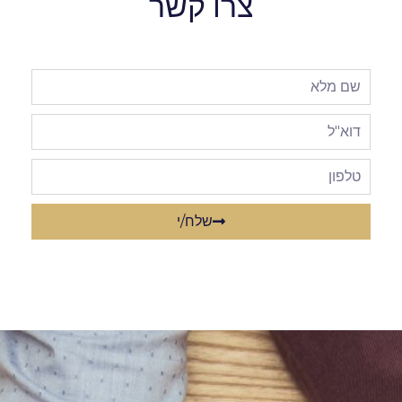
צרו קשר
שלח/י