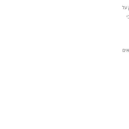
 על
י
אים