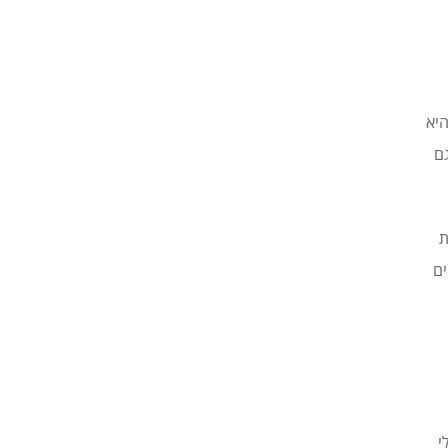
היא
ם
ת
ים
י