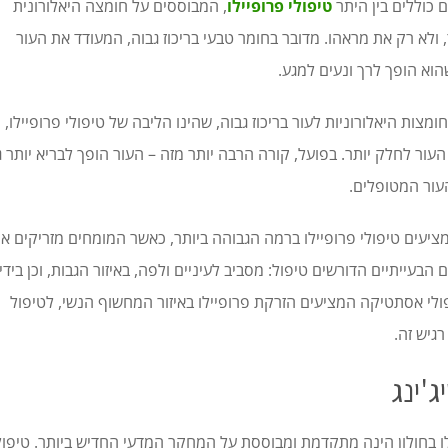
 כוללים בין היתר
טיפולי פרופיילו
, המבוססים על חומצה היאלורונית
ולא רק את מראהו. מדובר בחומר טבעי בריכוז גבוה, המעודד את העור
א הופך לרך ונעים למגע.
צות היאלורוניות לעור בריכוז גבוה, שהינו הליבה של טיפולי פרופיילו, 
ור לחלק יותר. בפועל, קורה הרבה יותר מזה – העור הופך לבריא יותר ג
עור המטופלים.
ציעים טיפולי פרופיילו ברמה הגבוהה ביותר, כאשר המומחים מזריקים א
ם הבעייתיים הדורשים טיפול: מסביב לעיניים ולפה, באיזור הגבות, וכן בידי
פולי אסתטיקה המציעים הזרקת פרופיילו באיזור המחשוף הנשי, לטיפול
גיש זה.
ג'ינג
לו בחולון הינה מתקדמת ומבוססת על המחקר המדעי החדיש ביותר. טיפול