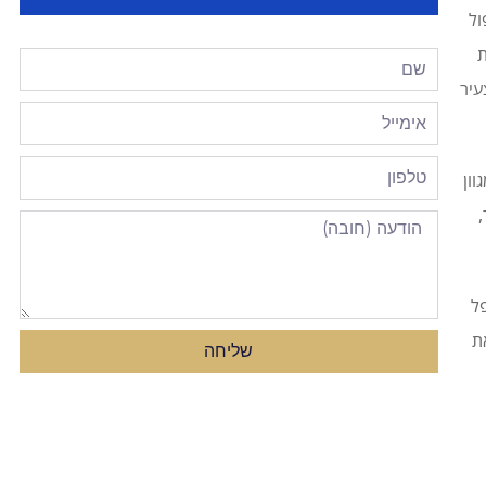
ול
ת
עיר
וון
ל
ת
שליחה