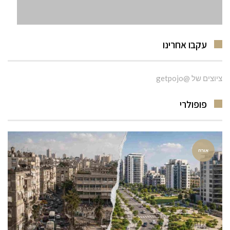
עקבו אחרינו
ציוצים של @getpojo
פופולרי
אורח