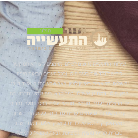
שירותי התעשייה נגישים לכולם, מוזמנים ליצור איתנו קשר
לידיעות וחדשות בעיר חולון ובכל הערים הבאות:חיפה,
ירושלים, תל אביב, ראשון לציון, באר שבע, נתניה, אשדוד, בני
ברק, חולון, רמת גן, אשקלון, כפר סבא, בית שמש, חדרה, בת
ים, הרצליה, רעננה, מודיעין, מודיעין עלית, רהט, רמלה, נהריה,
קריית שמונה, גבעתיים, קריית גת, ביתר עלית, הוד השרון,
ראש העין, קריית אתא, קריית ביאליק, אלעד, רמת השרון,
טבריה, קריית מוצקין, נס ציונה, גבעת שמואל, כרמיאל,