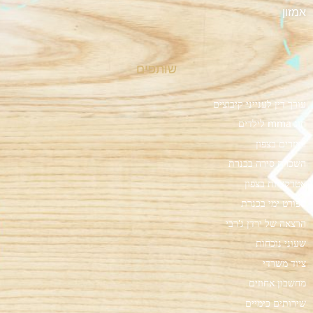
אמזון
שותפים
עורך דין לענייני קיבוצים
חוג mma לילדים
רייזרים בצפון
השכרת סירה בכנרת
אטרקציות בצפון
ספורט ימי בכנרת
הרצאה של ירדן ג'רבי
שעוני נוכחות
ציוד משרדי
מחשבון אחוזים
שירותים כימיים