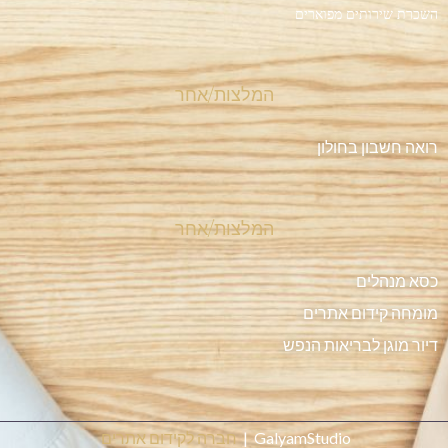
השכרת שירותים מפוארים
המלצות/אחר
רואה חשבון בחולון
המלצות/אחר
כסא מנהלים
מומחה קידום אתרים
דיור מוגן לבריאות הנפש
GalyamStudio |
חברה לקידום אתרים