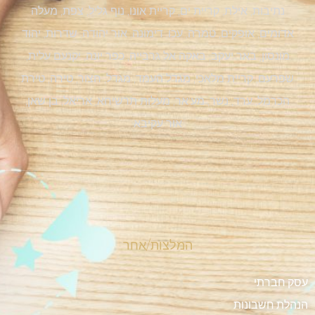
נתיבות, אילת, קריית ים, קריית אונו, נוף גליל, צפת, מעלה
אדומים, אופקים, טמרה, עכו, דימונה, אור יהודה, שדרות, יהוד
מונסון, באר יעקב, באקה אל גרבייה, כפר יונה, יקנעם עלית,
שפרעם, קריית מלאכי, מגדל העמד, מגדל, חצור, טירה, טירת
הכרמל, ערד, נשר, מע'אר, מעלות תרשיחא, אריאל, בן שאן,
אור עקיבא
המלצות/אחר
עסק חברתי
הנהלת חשבונות