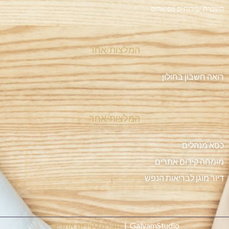
השכרת שירותים מפוארים
המלצות/אחר
רואה חשבון בחולון
המלצות/אחר
כסא מנהלים
מומחה קידום אתרים
דיור מוגן לבריאות הנפש
GalyamStudio |
חברה לקידום אתרים