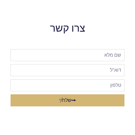
צרו קשר
שלח/י