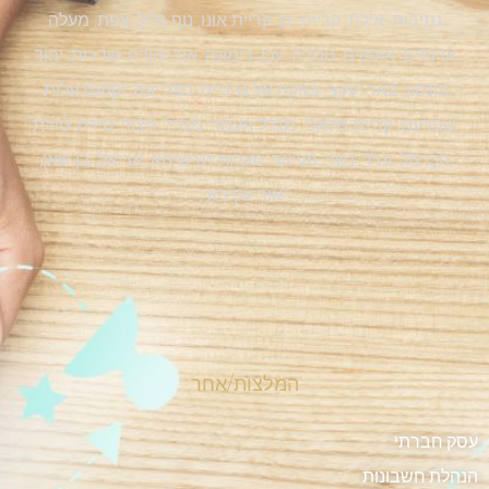
נתיבות, אילת, קריית ים, קריית אונו, נוף גליל, צפת, מעלה
אדומים, אופקים, טמרה, עכו, דימונה, אור יהודה, שדרות, יהוד
מונסון, באר יעקב, באקה אל גרבייה, כפר יונה, יקנעם עלית,
שפרעם, קריית מלאכי, מגדל העמד, מגדל, חצור, טירה, טירת
הכרמל, ערד, נשר, מע'אר, מעלות תרשיחא, אריאל, בן שאן,
אור עקיבא
המלצות/אחר
עסק חברתי
הנהלת חשבונות