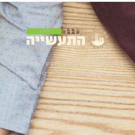
שירותי התעשייה נגישים לכולם, מוזמנים ליצור איתנו קשר
לידיעות וחדשות בעיר חולון ובכל הערים הבאות:חיפה,
ירושלים, תל אביב, ראשון לציון, באר שבע, נתניה, אשדוד, בני
ברק, חולון, רמת גן, אשקלון, כפר סבא, בית שמש, חדרה, בת
ים, הרצליה, רעננה, מודיעין, מודיעין עלית, רהט, רמלה, נהריה,
קריית שמונה, גבעתיים, קריית גת, ביתר עלית, הוד השרון,
ראש העין, קריית אתא, קריית ביאליק, אלעד, רמת השרון,
טבריה, קריית מוצקין, נס ציונה, גבעת שמואל, כרמיאל,