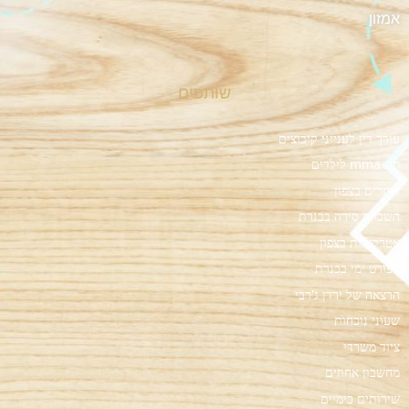
אמזון
שותפים
עורך דין לענייני קיבוצים
חוג mma לילדים
רייזרים בצפון
השכרת סירה בכנרת
אטרקציות בצפון
ספורט ימי בכנרת
הרצאה של ירדן ג'רבי
שעוני נוכחות
ציוד משרדי
מחשבון אחוזים
שירותים כימיים