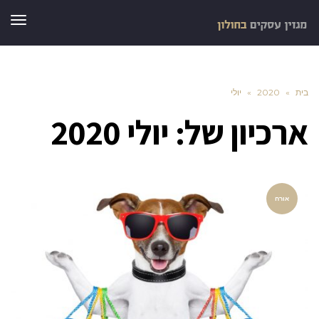
תפר
בית
»
2020
»
יולי
ארכיון של:
יולי 2020
אורח