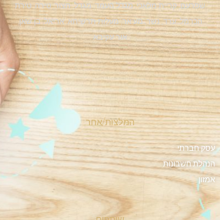
שפרעם, קריית מלאכי, מגדל העמד, מגדל, חצור, טירה, טירת
הכרמל, ערד, נשר, מע'אר, מעלות תרשיחא, אריאל, בן שאן,
אור עקיבא
המלצות/אחר
עסק חברתי
הנהלת חשבונות
אמזון
שותפים