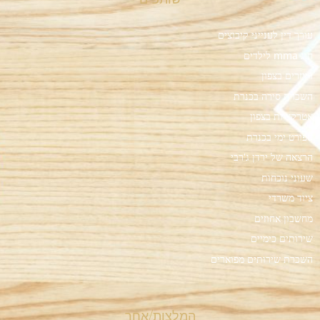
עורך דין לענייני קיבוצים
חוג mma לילדים
רייזרים בצפון
השכרת סירה בכנרת
אטרקציות בצפון
ספורט ימי בכנרת
הרצאה של ירדן ג'רבי
שעוני נוכחות
ציוד משרדי
מחשבון אחוזים
שירותים כימיים
השכרת שירותים מפוארים
המלצות/אחר