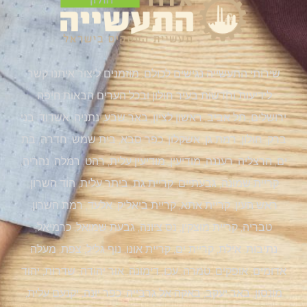
שירותי התעשייה נגישים לכולם, מוזמנים ליצור איתנו קשר
לידיעות וחדשות בעיר חולון ובכל הערים הבאות:חיפה,
ירושלים, תל אביב, ראשון לציון, באר שבע, נתניה, אשדוד, בני
ברק, חולון, רמת גן, אשקלון, כפר סבא, בית שמש, חדרה, בת
ים, הרצליה, רעננה, מודיעין, מודיעין עלית, רהט, רמלה, נהריה,
קריית שמונה, גבעתיים, קריית גת, ביתר עלית, הוד השרון,
ראש העין, קריית אתא, קריית ביאליק, אלעד, רמת השרון,
טבריה, קריית מוצקין, נס ציונה, גבעת שמואל, כרמיאל,
נתיבות, אילת, קריית ים, קריית אונו, נוף גליל, צפת, מעלה
אדומים, אופקים, טמרה, עכו, דימונה, אור יהודה, שדרות, יהוד
מונסון, באר יעקב, באקה אל גרבייה, כפר יונה, יקנעם עלית,