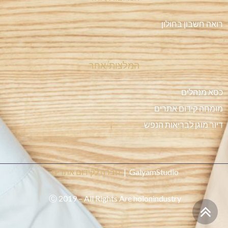
רואה חשבון בחולון
המלצות/אחר
כסא מנהלים
מומחה קידום אתרים
דיור מוגן לבריאות הנפש
GalyamStudio |
חברה לקידום אתרים
Ⓒ 2019 – All Rights Are holonindustry
גלילה