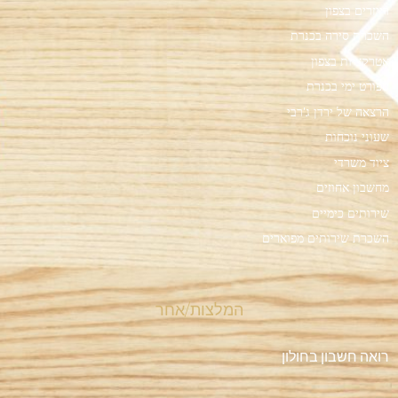
רייזרים בצפון
השכרת סירה בכנרת
אטרקציות בצפון
ספורט ימי בכנרת
הרצאה של ירדן ג'רבי
שעוני נוכחות
ציוד משרדי
מחשבון אחוזים
שירותים כימיים
השכרת שירותים מפוארים
המלצות/אחר
רואה חשבון בחולון