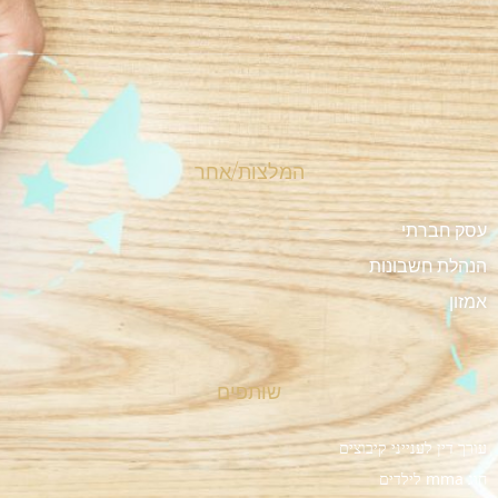
המלצות/אחר
עסק חברתי
הנהלת חשבונות
אמזון
שותפים
עורך דין לענייני קיבוצים
חוג mma לילדים