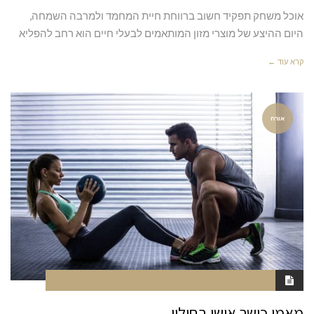
אוכל משחק תפקיד חשוב ברווחת חיית המחמד ולמרבה השמחה,
היום ההיצע של מוצרי מזון המותאמים לבעלי חיים הוא רחב להפליא
קרא עוד ←
אורח
יולי 13, 2020
2:09 PM
סגור לתגובות
NAOR
מאמן כושר אישי בחולון