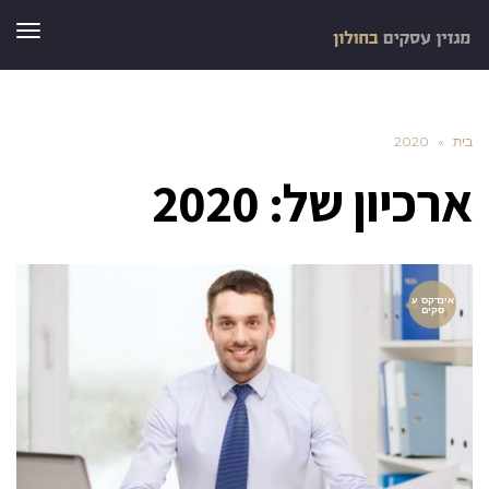
תפר
בית
»
2020
ארכיון של:
2020
אינדקס ע
סקים