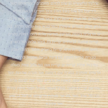
שירותי התעשייה נגישים לכולם, מוזמנים ליצור איתנו קשר
לידיעות וחדשות בעיר חולון ובכל הערים הבאות:חיפה,
ירושלים, תל אביב, ראשון לציון, באר שבע, נתניה, אשדוד, בני
ברק, חולון, רמת גן, אשקלון, כפר סבא, בית שמש, חדרה, בת
ים, הרצליה, רעננה, מודיעין, מודיעין עלית, רהט, רמלה, נהריה,
קריית שמונה, גבעתיים, קריית גת, ביתר עלית, הוד השרון,
ראש העין, קריית אתא, קריית ביאליק, אלעד, רמת השרון,
טבריה, קריית מוצקין, נס ציונה, גבעת שמואל, כרמיאל,
נתיבות, אילת, קריית ים, קריית אונו, נוף גליל, צפת, מעלה
אדומים, אופקים, טמרה, עכו, דימונה, אור יהודה, שדרות, יהוד
מונסון, באר יעקב, באקה אל גרבייה, כפר יונה, יקנעם עלית,
שפרעם, קריית מלאכי, מגדל העמד, מגדל, חצור, טירה, טירת
הכרמל, ערד, נשר, מע'אר, מעלות תרשיחא, אריאל, בן שאן,
אור עקיבא