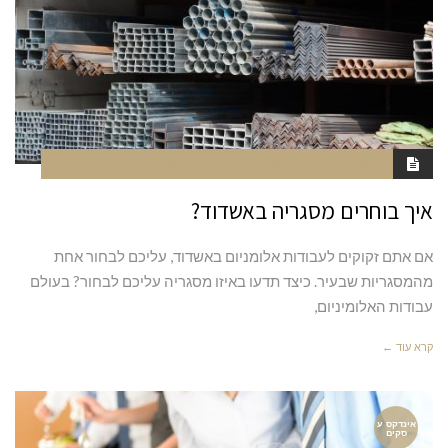
אוקטובר 14, 2020
1:56 AM
סגור לתגובות
NAOR
איך בוחרים מסגריה באשדוד?
אם אתם זקוקים לעבודות אלומניום באשדוד, עליכם לבחור אחת
מהמסגריות שבעיר. כיצד תדעו באיזו מסגריה עליכם לבחור? בעולם
עבודות האלומיניום,
קרא עוד ←
אינדקס ע
סקים