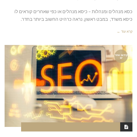
כסא מנהלים ומנהלות – כיסא מנהלים או כפי שאחרים קוראים לו
כיסא משרד, במבט ראשון, נראה כרהיט החשוב ביותר בחדר.
קרא עוד ←
קידום אתר
ים
יוני 5, 2022
7:34 PM
סגור לתגובות
NAOR