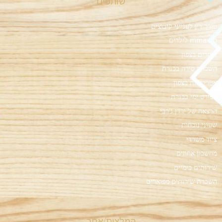
שותפים
עורך דין לענייני קיבוצים
חוג mma לילדים
רייזרים בצפון
השכרת סירה בכנרת
אטרקציות בצפון
ספורט ימי בכנרת
הרצאה של ירדן ג'רבי
שעוני נוכחות
ציוד משרדי
מחשבון אחוזים
שירותים כימיים
השכרת שירותים מפוארים
המלצות/אחר