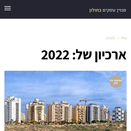
תפר
בית
»
2022
ארכיון של:
2022
עסקים בח
ולון