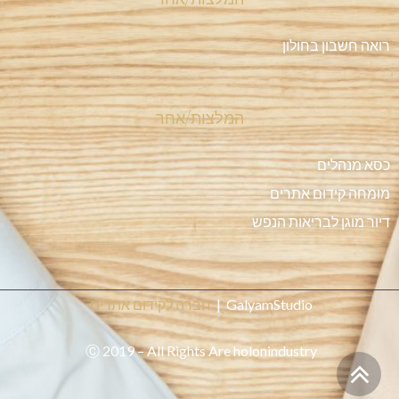
רואה חשבון בחולון
המלצות/אחר
כסא מנהלים
מומחה קידום אתרים
דיור מוגן לבריאות הנפש
GalyamStudio |
חברה לקידום אתרים
Ⓒ 2019 – All Rights Are holonindustry
גלילה