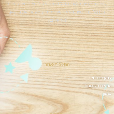
שפרעם, קריית מלאכי, מגדל העמד, מגדל, חצור, טירה, טירת
הכרמל, ערד, נשר, מע'אר, מעלות תרשיחא, אריאל, בן שאן,
אור עקיבא
המלצות/אחר
עסק חברתי
הנהלת חשבונות
אמזון