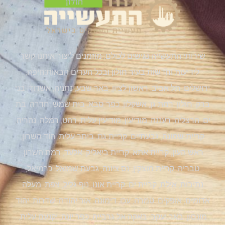
שירותי התעשייה נגישים לכולם, מוזמנים ליצור איתנו קשר
לידיעות וחדשות בעיר חולון ובכל הערים הבאות:חיפה,
ירושלים, תל אביב, ראשון לציון, באר שבע, נתניה, אשדוד, בני
ברק, חולון, רמת גן, אשקלון, כפר סבא, בית שמש, חדרה, בת
ים, הרצליה, רעננה, מודיעין, מודיעין עלית, רהט, רמלה, נהריה,
קריית שמונה, גבעתיים, קריית גת, ביתר עלית, הוד השרון,
ראש העין, קריית אתא, קריית ביאליק, אלעד, רמת השרון,
טבריה, קריית מוצקין, נס ציונה, גבעת שמואל, כרמיאל,
נתיבות, אילת, קריית ים, קריית אונו, נוף גליל, צפת, מעלה
אדומים, אופקים, טמרה, עכו, דימונה, אור יהודה, שדרות, יהוד
מונסון, באר יעקב, באקה אל גרבייה, כפר יונה, יקנעם עלית,